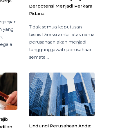
Kerja
Berpotensi Menjadi Perkara
Pidana
rjanjian
Tidak semua keputusan
n yang
bisnis Direksi ambil atas nama
b,
perusahaan akan menjadi
segala
tanggung jawab perusahaan
semata....
ajib
Lindungi Perusahaan Anda:
dilan