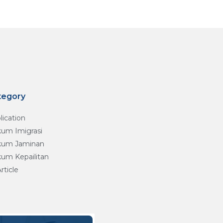
tegory
lication
um Imigrasi
um Jaminan
um Kepailitan
Article