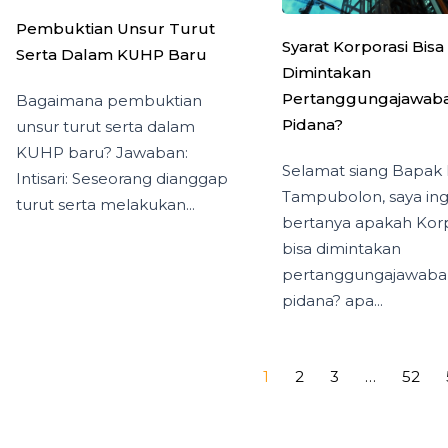
Pembuktian Unsur Turut
Syarat Korporasi Bisa
Serta Dalam KUHP Baru
Dimintakan
Pertanggungajawab
Bagaimana pembuktian
Pidana?
unsur turut serta dalam
KUHP baru? Jawaban:
Selamat siang Bapak 
Intisari: Seseorang dianggap
Tampubolon, saya ing
turut serta melakukan...
bertanya apakah Korp
bisa dimintakan
pertanggungajawaba
pidana? apa...
1
2
3
…
52